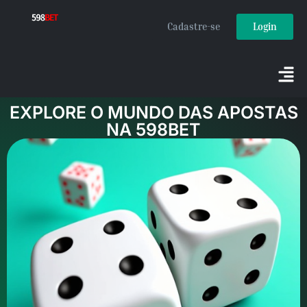
Cadastre-se
Login
EXPLORE O MUNDO DAS APOSTAS
NA 598BET