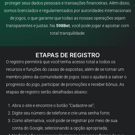
proteger seus dados pessoais e transações financeiras. Além disso,
somos licenciados e regulamentados por autoridades internacionais
de jogos, o que garante que todas as nossas operações sejam
transparentes e justas. Na
598Bet
, você pode jogar e apostar com
total tranquilidade.
ETAPAS DE REGISTRO
O registro permitirá que você tenha acesso total a todos os
recursos e funções do casas de aspostas, além de se tornar um
membro pleno da comunidade de jogos. Isso o ajudará a salvar o
progresso do jogo, participar de promoções e receber bônus. As
etapas de registro serão detalhadas abaixo:
Abra o site e encontre o botão “Cadastre-se”;
Digite seu número de telefone e crie uma senha forte;
Como alternativa, você pode se registrar por meio de sua
conta do Google, selecionando a opção apropriada;