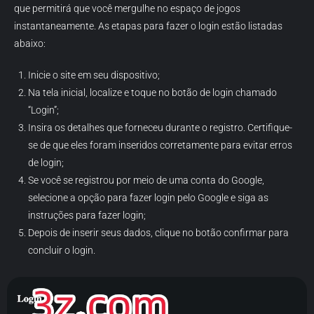
que permitirá que você mergulhe no espaço de jogos
instantaneamente. As etapas para fazer o login estão listadas
abaixo:
Inicie o site em seu dispositivo;
Na tela inicial, localize e toque no botão de login chamado
“Login”;
Insira os detalhes que forneceu durante o registro. Certifique-
se de que eles foram inseridos corretamente para evitar erros
de login;
Se você se registrou por meio de uma conta do Google,
selecione a opção para fazer login pelo Google e siga as
instruções para fazer login;
Depois de inserir seus dados, clique no botão confirmar para
concluir o login.