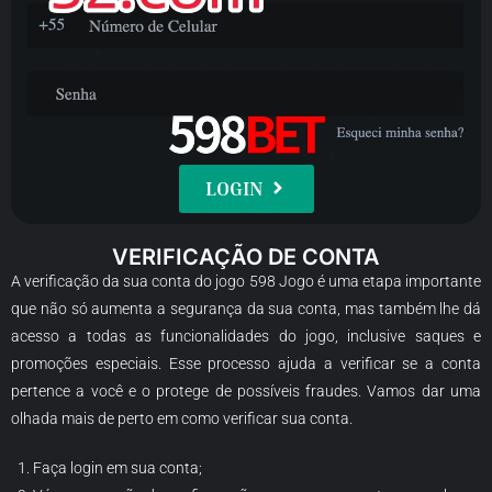
LOGIN
VERIFICAÇÃO DE CONTA
A verificação da sua conta do jogo 598 Jogo é uma etapa importante
que não só aumenta a segurança da sua conta, mas também lhe dá
acesso a todas as funcionalidades do jogo, inclusive saques e
promoções especiais. Esse processo ajuda a verificar se a conta
pertence a você e o protege de possíveis fraudes. Vamos dar uma
olhada mais de perto em como verificar sua conta.
Faça login em sua conta;