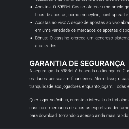
Apostas: O 598Bet Casino oferece uma ampla gama
tipos de apostas, como moneyline, point spread 
Apostas ao vivo: A seção de apostas ao vivo abr
em uma variedade de mercados de apostas dispon
Bônus: O cassino oferece um generoso sistema
atualizados.
GARANTIA DE SEGURANÇA
A segurança da 598Bet é baseada na licença de Cura
os dados pessoais e financeiros. Além disso, o ca
tranquilidade aos jogadores enquanto jogam. Todas 
Quer jogar no ônibus, durante o intervalo do trabalh
cassino e mercados de apostas esportivas diretamen
para download, tornando o acesso ainda mais rápido 