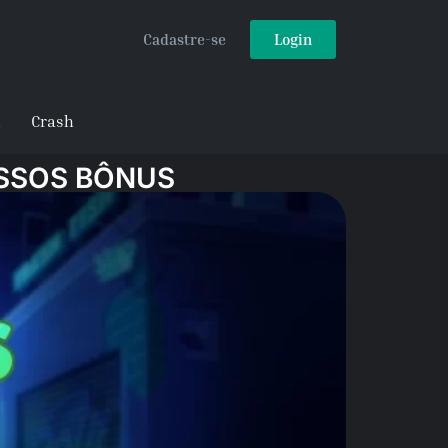
Cadastre-se
Login
l
Crash
OSSOS BÔNUS