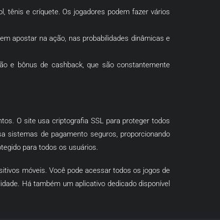
, tênis e críquete. Os jogadores podem fazer vários
dem apostar na ação, nas probabilidades dinâmicas e
ação e bônus de cashback, que são constantemente
os. O site usa criptografia SSL para proteger todos
 usa sistemas de pagamento seguros, proporcionando
egido para todos os usuários.
sitivos móveis. Você pode acessar todos os jogos de
lidade. Há também um aplicativo dedicado disponível